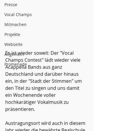
Presse
Vocal Champs
Mitmachen
Projekte
Webseite
Es ist wieder soweit: Der "Vocal 
Allgemein
Champs Contest" lädt wieder viele 
Promenade
Acappella Bands aus ganz 
Deutschland und darüber hinaus 
ein, in der "Stadt der Stimmen" um 
den Titel zu singen und uns damit 
ein Wochenende voller 
hochkarätiger Vokalmusik zu 
präsentieren.
Austragungsort wird auch in diesem 
Jahr wieder die bewährte Realschule 