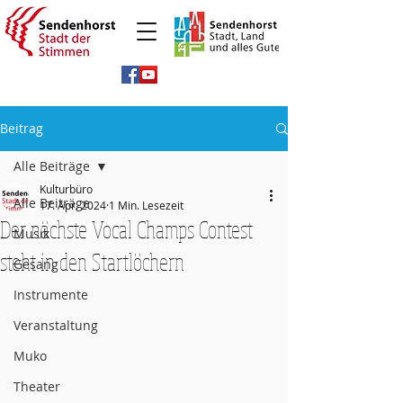
Beitrag
Alle Beiträge
Kulturbüro
Alle Beiträge
17. Apr. 2024
1 Min. Lesezeit
Der nächste Vocal Champs Contest
Musik
steht in den Startlöchern
Gesang
Instrumente
Veranstaltung
Muko
Theater