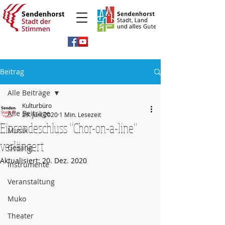
Beitrag
Alle Beiträge
Kulturbüro
Alle Beiträge
29. Juni 2020
1 Min. Lesezeit
Einsendeschluss "Chor-on-a-line"
Musik
verlängert
Gesang
Aktualisiert:
20. Dez. 2020
Instrumente
Veranstaltung
Muko
Theater