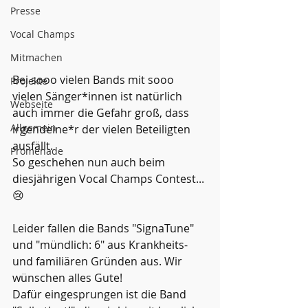
Presse
Vocal Champs
Mitmachen
Bei sooo vielen Bands mit sooo 
Projekte
vielen Sänger*innen ist natürlich 
Webseite
auch immer die Gefahr groß, dass 
Allgemein
irgendeine*r der vielen Beteiligten 
ausfällt.
Promenade
So geschehen nun auch beim 
diesjährigen Vocal Champs Contest... 
😢
Leider fallen die Bands "SignaTune" 
und "mündlich: 6" aus Krankheits- 
und familiären Gründen aus. Wir 
wünschen alles Gute!
Dafür eingesprungen ist die Band 