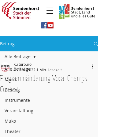
Beitrag
Alle Beiträge
Kulturbüro
Alle Beiträge
8. Sept. 2022
1 Min. Lesezeit
Programmänderung Vocal Champs
Musik
Contest
Gesang
Instrumente
Veranstaltung
Muko
Theater