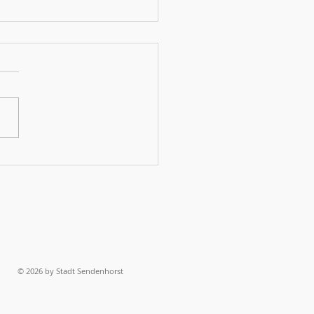
Gruppen aus sechs Nationen" (WN
 zu Vocal Champs)
© 2026 by Stadt Sendenhorst