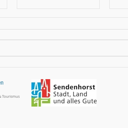
"Beatbox, Soul-Pop und A-Cappella" (WN
"Acht 
23.5.26 zu Vocal Champs)
7.5.26
en
& Tourismus