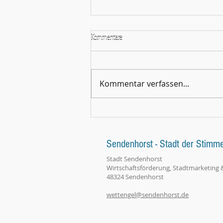
Kommentare
Kommentar verfassen...
"Von der grünen Insel auf die Bühne"
(WN 29.6.26 zu Vocal Champs und Ardú)
Sendenhorst - Stadt der Stimm
Stadt Sendenhorst
Wirtschaftsförderung, Stadtmarketing 
48324 Sendenhorst
wettengel@sendenhorst.de