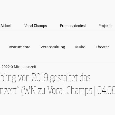
Aktuell
Vocal Champs
Promenadenfest
Projekte
Instrumente
Veranstaltung
Muko
Theater
. 2022
0 Min. Lesezeit
Projekte
Webseite
Allgemein
Promenade
bling von 2019 gestaltet das
onzert" (WN zu Vocal Champs | 04.08