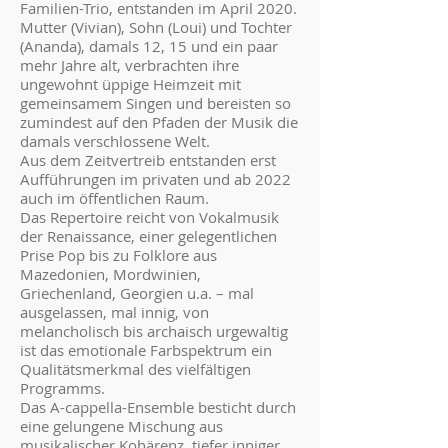
Familien-Trio, entstanden im April 2020.
Mutter (Vivian), Sohn (Loui) und Tochter
(Ananda), damals 12, 15 und ein paar
mehr Jahre alt, verbrachten ihre
ungewohnt üppige Heimzeit mit
gemeinsamem Singen und bereisten so
zumindest auf den Pfaden der Musik die
damals verschlossene Welt.
Aus dem Zeitvertreib entstanden erst
Aufführungen im privaten und ab 2022
auch im öffentlichen Raum.
Das Repertoire reicht von Vokalmusik
der Renaissance, einer gelegentlichen
Prise Pop bis zu Folklore aus
Mazedonien, Mordwinien,
Griechenland, Georgien u.a. – mal
ausgelassen, mal innig, von
melancholisch bis archaisch urgewaltig
ist das emotionale Farbspektrum ein
Qualitätsmerkmal des vielfältigen
Programms.
Das A-cappella-Ensemble besticht durch
eine gelungene Mischung aus
musikalischer Kohärenz, tiefer inniger