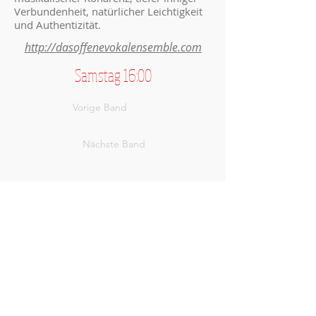
Verbundenheit, natürlicher Leichtigkeit
und Authentizität.
http://dasoffenevokalensemble.com
Samstag 16:00
Vorige Band
Nächste Band
Sendenhorst - Stadt der Stimmen
Stadt Sendenhorst
Wirtschaftsförderung, Stadtmarketing &
Tourismus
48324 Sendenhorst
wettengel@sendenhorst.de