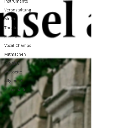
Instrumente
Veranstaltung
Muko
Theater
Presse
Vocal Champs
Mitmachen
Projekte
Webseite
Allgemein
Promenade