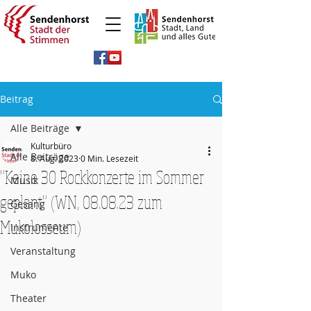
Beitrag
Alle Beiträge
Kulturbüro
Alle Beiträge
8. Aug. 2023
0 Min. Lesezeit
"Keine 30 Rockkonzerte im Sommer
Musik
geplant" (WN, 08.08.23 zum
Gesang
Mukolosseum)
Instrumente
Veranstaltung
Muko
Theater