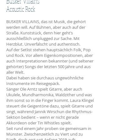
Busker Villains
Acoustic Rock
BUSKER VILLAINS, das ist Musik, die gehört
werden will. Auf Bühnen, aber auch auf der
Straße. Kunststück, denn hier geht‘s
ausschließlich unplugged zur Sache. Mit
Herzblut. Unverfälscht und authentisch.
Auf der Setlist stehen hauptsächlich Folk, Pop
und Rock. Vor allem Eigenkompositionen, aber
auch Interpretationen bekannter (und seltener
gehörter) Songs der letzten 500 Jahre und aus
aller Welt.
Dabei haben sie durchaus ungewöhnliche
Instrumente im Reisegepäck.
Sänger Ole Arntz spielt Gitarre, aber auch
Ukulele, Mundharmonika, Waldzither und was
ihm sonst so in die Finger kommt. Laura Klingel
steuert die Geigentöne dazu, spielt Gitarre und
singt, während Jannik Wirschun die Rhythmus-
Sektion bedient – wenn er nicht gerade
Akkordeon oder Tin Whistles spielt.
Seit rund einem Jahr proben sie gemeinsam in
Münster. Zwischenzeitlich zu Viert und zu
Fünft, doch erst seit Anfang 2019 aufs