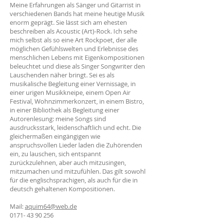
Meine Erfahrungen als Sänger und Gitarrist in
verschiedenen Bands hat meine heutige Musik
enorm geprägt. Sie lässt sich am ehesten
beschreiben als Acoustic (Art)-Rock. Ich sehe
mich selbst als so eine Art Rockpoet, der alle
möglichen Gefühlswelten und Erlebnisse des
menschlichen Lebens mit Eigenkompositionen
beleuchtet und diese als Singer Songwriter den
Lauschenden näher bringt. Sei es als
musikalische Begleitung einer Vernissage, in
einer urigen Musikkneipe, einem Open Air
Festival, Wohnzimmerkonzert, in einem Bistro,
in einer Bibliothek als Begleitung einer
Autorenlesung: meine Songs sind
ausdrucksstark, leidenschaftlich und echt. Die
gleichermaßen eingängigen wie
anspruchsvollen Lieder laden die Zuhörenden
ein, zu lauschen, sich entspannt
zurückzulehnen, aber auch mitzusingen,
mitzumachen und mitzufühlen. Das gilt sowohl
für die englischsprachigen, als auch für die in
deutsch gehaltenen Kompositionen.
Mail:
aquim64@web.de
0171- 43 90 256