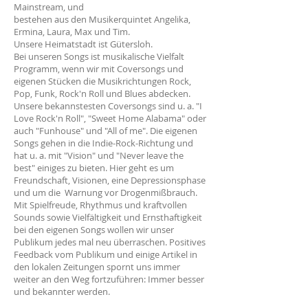
Mainstream, und
bestehen aus den Musikerquintet Angelika,
Ermina, Laura, Max und Tim.
Unsere Heimatstadt ist Gütersloh.
Bei unseren Songs ist musikalische Vielfalt
Programm, wenn wir mit Coversongs und
eigenen Stücken die Musikrichtungen Rock,
Pop, Funk, Rock'n Roll und Blues abdecken.
Unsere bekannstesten Coversongs sind u. a. "I
Love Rock'n Roll", "Sweet Home Alabama" oder
auch "Funhouse" und "All of me". Die eigenen
Songs gehen in die Indie-Rock-Richtung und
hat u. a. mit "Vision" und "Never leave the
best" einiges zu bieten. Hier geht es um
Freundschaft, Visionen, eine Depressionsphase
und um die Warnung vor Drogenmißbrauch.
Mit Spielfreude, Rhythmus und kraftvollen
Sounds sowie Vielfältigkeit und Ernsthaftigkeit
bei den eigenen Songs wollen wir unser
Publikum jedes mal neu überraschen. Positives
Feedback vom Publikum und einige Artikel in
den lokalen Zeitungen spornt uns immer
weiter an den Weg fortzuführen: Immer besser
und bekannter werden.