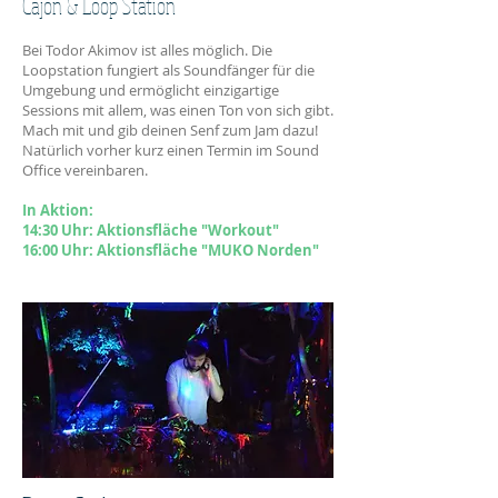
Cajon & Loop Station
Bei Todor Akimov ist alles möglich. Die
Loopstation fungiert als Soundfänger für die
Umgebung und ermöglicht einzigartige
Sessions mit allem, was einen Ton von sich gibt.
Mach mit und gib deinen Senf zum Jam dazu!
Natürlich vorher kurz einen Termin im Sound
Office vereinbaren.
In Aktion:
14
:30
Uhr: Aktionsfläche "Workout"
16:00 Uhr: Aktionsfläche "MUKO Norden"