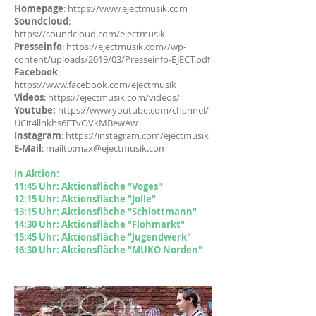
Homepage
:
https://www.ejectmusik.com
Soundcloud
:
https://soundcloud.com/ejectmusik
Presseinfo
:
https://ejectmusik.com//wp-
content/uploads/2019/03/Presseinfo-EJECT.pdf
Facebook
:
https://www.facebook.com/ejectmusik
Videos
:
https://ejectmusik.com/videos/
Youtube:
https://www.youtube.com/channel/
UCit4llnkhs6ETvOVkMBewAw
Instagram
:
https://instagram.com/ejectmusik
E-Mail
: mailto:
max@ejectmusik.com
In Aktion:
11:45 Uhr: Aktionsfläche "Voges"
12:1
5 Uhr: Aktionsfläche "Jolle"
13:15 Uhr: Aktionsfläche "Schlottmann"
14
:30 Uhr: Aktionsfläche "Flohmarkt"
15:4
5
Uhr: Aktionsfläche "Jugendwerk"
16:30 Uhr: Aktionsfläche "MUKO Norden"