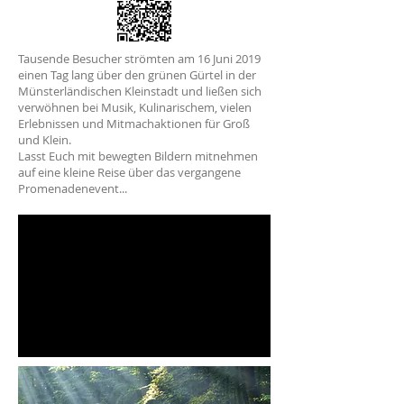
Tausende Besucher strömten am 16 Juni 2019
einen Tag lang über den grünen Gürtel in der
Münsterländischen Kleinstadt und ließen sich
verwöhnen bei Musik, Kulinarischem, vielen
Erlebnissen und Mitmachaktionen für Groß
und Klein.
Lasst Euch mit bewegten Bildern mitnehmen
auf eine kleine Reise über das vergangene
Promenadenevent...