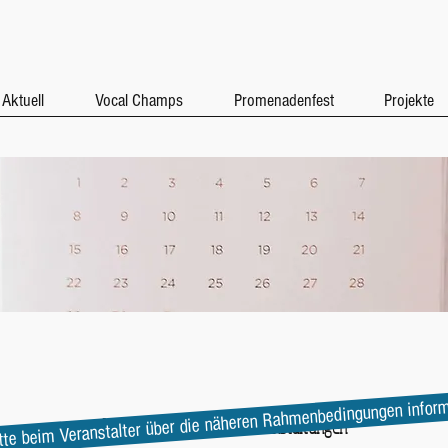
Aktuell
Vocal Champs
Promenadenfest
Projekte
tte beim Veranstalter über die näheren Rahmenbedingungen infor
Keine bevorstehenden Veranstaltungen