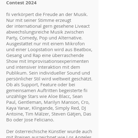
Contest 2024
fii verkörpert die Freude an der Musik.
Nur mit seiner Stimme erzeugt
der international gern gesehene Liveact
abwechslungsreiche Musik zwischen
Party, Comedy, Pop und Alternative.
Ausgestattet nur mit einem Mikrofon
und einer Loopstation wird aus Beatbox,
Gesang und Rap eine überraschende
Show mit Improvisationsexperimenten
und intensiver Interaktion mit dem
Publikum. Sein individueller Sound und
persönlicher Stil wird weltweit geschätzt.
Ob als Support, Feature oder bei
gemeinsamen Auftritten begeisterte fii
unzählige Stars wie Aloe Blacc, Sean
Paul, Gentleman, Marilyn Manson, Cro,
Kaya Yanar, Klingande, Simply Red, DJ
Antoine, Tim Mälzer, Steven Gätjen, Das
Bo oder Jose Feliciano.
Der österreichische Künstler wurde auch
mit Preisen auszeichnet wie Los Angeles