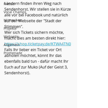
Ländern finden ihren Weg nach 
Presse
Sendenhorst. Wir stellen sie in Kürze 
Vocal Champs
alle vor bei Facebook und natürlich 
Mitmachen
auf der Webseite der "Stadt der 
Stimmen".
Projekte
Wer sich Tickets sichern möchte, 
Webseite
macht dies am besten direkt hier: 
https://shop.ticketpay.de/KTWA4TN0
Allgemein
Falls Ihr lieber ein Ticket vor Ort 
Promenade
abholen möchtet, könnt Ihr das 
ebenfalls bald tun - dafür macht Ihr 
Euch auf zur Muko (Auf der Geist 3, 
Sendenhorst).