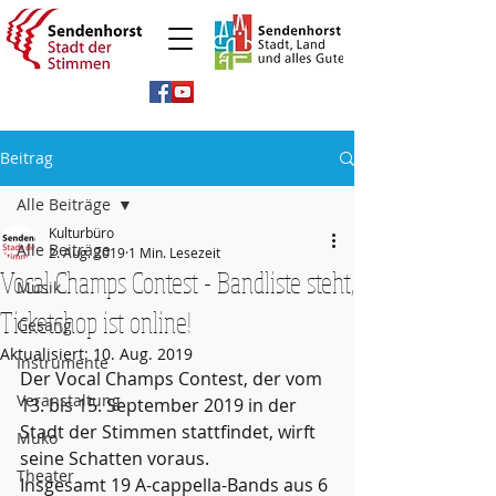
Beitrag
Alle Beiträge
Kulturbüro
Alle Beiträge
2. Aug. 2019
1 Min. Lesezeit
Vocal Champs Contest - Bandliste steht,
Musik
Ticketshop ist online!
Gesang
Aktualisiert:
10. Aug. 2019
Instrumente
Der Vocal Champs Contest, der vom 
Veranstaltung
13. bis 15. September 2019 in der 
Stadt der Stimmen stattfindet, wirft 
Muko
seine Schatten voraus.
Theater
Insgesamt 19 A-cappella-Bands aus 6 