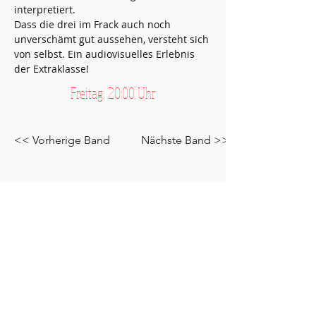
interpretiert. 
Dass die drei im Frack auch noch 
unverschämt gut aussehen, versteht sich 
von selbst. Ein audiovisuelles Erlebnis 
der Extraklasse!
Freitag, 20:00 Uhr
<< Vorherige Band
Nächste Band >>
Sendenhorst - Stadt der Stimmen
Stadt Sendenhorst
Wirtschaftsförderung, Stadtmarketing &
Tourismus
48324 Sendenhorst
wettengel@sendenhorst.de